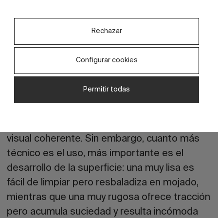
La respuesta no es solo elegir una baldosa
Rechazar
C3; sino entender cómo se construye esa
superficie.
Configurar cookies
En proyectos de piscina, el porcelánico
Permitir todas
permite dar continuidad estética entre
interior y exterior, coordinar bordes y resolver
playas de piscina manteniendo una lectura
visual coherente. Sin embargo,
cuanto más
técnico es el uso, más importante es el
desarrollo de la superficie:
una muy lisa es
fácil de limpiar pero resbaladiza en mojado,
mientras que una muy rugosa ofrece tracción
pero acumula suciedad y resulta incómoda