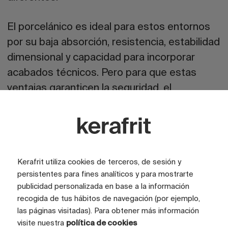
El porcelánico es ideal para estos entornos
por su baja absorción, resistencia, estabilidad
dimensional y capacidad para incorporar
acabados técnicos. Pero para que estas
ventajas garanticen la seguridad, el
pavimento debe responder a tres preguntas
desde el inicio:
¿Agarra lo suficiente?
Kerafrit utiliza cookies de terceros, de sesión y
persistentes para fines analíticos y para mostrarte
¿Se puede limpiar correctamente?
publicidad personalizada en base a la información
recogida de tus hábitos de navegación (por ejemplo,
¿Mantiene sus prestaciones en el
las páginas visitadas). Para obtener más información
tiempo?
visite nuestra
política de cookies