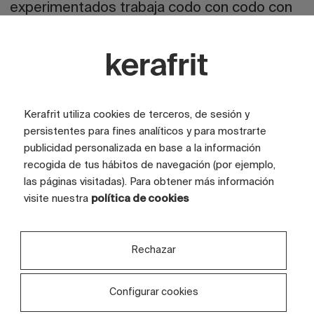
experimentados trabaja codo con codo con
el personal de la fábrica para corregir
cualquier desviación sobre la marcha. Si
surge un inconveniente, ajustamos el horno,
modificamos la curva, acortamos o
alargamos el ciclo, variamos temperaturas y
Kerafrit utiliza cookies de terceros, de sesión y
persistentes para fines analíticos y para mostrarte
supervisamos minuciosamente cada
publicidad personalizada en base a la información
aplicación y detalle de la decoración. Gracias
recogida de tus hábitos de navegación (por ejemplo,
a este meticuloso proceso de preparación y
las páginas visitadas). Para obtener más información
control conjunto, logramos que las
visite nuestra
política de cookies
producciones terminen saliendo de forma
excelente.
Rechazar
Configurar cookies