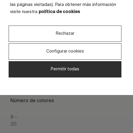
las páginas visitadas). Para obtener más información
visite nuestra
política de cookies
Especificaciones técnicas
Rechazar
Colores disponibles
Configurar cookies
Gama completa de colores
estándar, especiales y efectos, con
Permitir todas
posibilidad de desarrollos
personalizados.
Número de colores
8 –
20