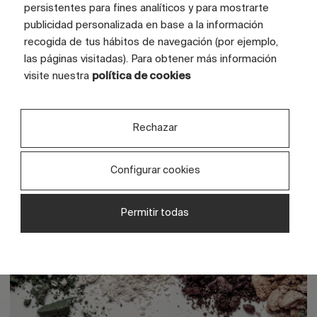
27 May 2026
persistentes para fines analíticos y para mostrarte
publicidad personalizada en base a la información
Esmaltes cerámicos industriales: guía
recogida de tus hábitos de navegación (por ejemplo,
completa sobre composición, procesos y
las páginas visitadas). Para obtener más información
aplicaciones
visite nuestra
política de cookies
Escrito por
Ángel Campillo Martinez
Rechazar
Configurar cookies
Permitir todas