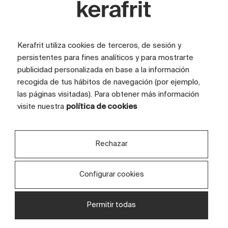
Escrito por
Jose Quero Olaso
Kerafrit utiliza cookies de terceros, de sesión y
persistentes para fines analíticos y para mostrarte
publicidad personalizada en base a la información
recogida de tus hábitos de navegación (por ejemplo,
las páginas visitadas). Para obtener más información
visite nuestra
política de cookies
Suscríbete a la newsletter
Rechazar
Configurar cookies
Consiento el uso de mis datos personales para que
Permitir todas
atiendan mi solicitud, según lo establecido en su
política de privacidad
.