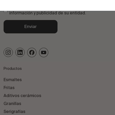
Consiento el uso de mis datos para recibir
información y publicidad de su entidad.
Enviar
Productos
Esmaltes
Fritas
Aditivos cerámicos
Granillas
Serigrafías