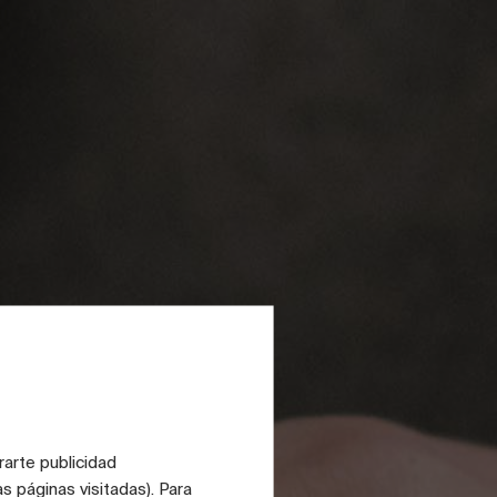
deas
rarte publicidad
s páginas visitadas). Para