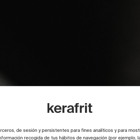
Servicios
nsformamos i
terceros, de sesión y persistentes para fines analíticos y para most
nformación recogida de tus hábitos de navegación (por ejemplo, la