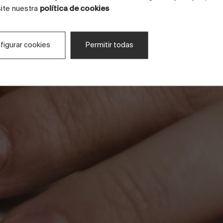
en solucione
site nuestra
política de cookies
figurar cookies
Permitir todas
cerámicas