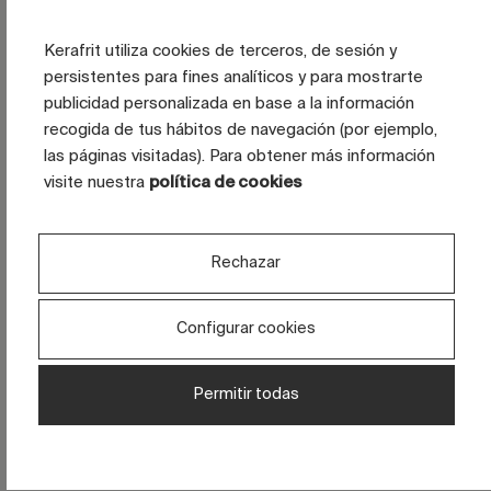
Técnico
rendimiento en
protección
uso real
superficial
Kerafrit utiliza cookies de terceros, de sesión y
persistentes para fines analíticos y para mostrarte
publicidad personalizada en base a la información
recogida de tus hábitos de navegación (por ejemplo,
Ayuda a
las páginas visitadas). Para obtener más información
Diferenciación
posicionar el
visite nuestra
política de cookies
Comercial
y valor
producto frente
percibido
a alternativas
similares
Rechazar
Configurar cookies
Permite
Repetibilidad
escalar la
Permitir todas
Industrial
y estabilidad
solución con
confianza