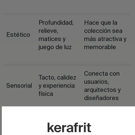
Profundidad,
Hace que la
relieve,
colección sea
Estético
matices y
más atractiva y
juego de luz
memorable
Conecta con
Tacto, calidez
usuarios,
Sensorial
y experiencia
arquitectos y
física
diseñadores
Agarre,
Mejora el
resistencia o