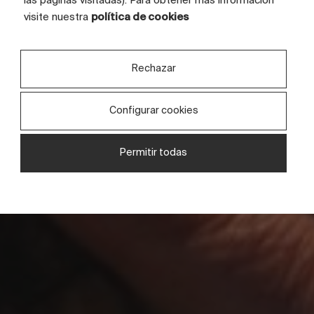
las páginas visitadas). Para obtener más información
visite nuestra
política de cookies
The
Behind the
Soul
Surface
Rechazar
Configurar cookies
Permitir todas