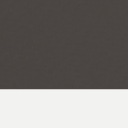
At Kerafrit, R+D+I is the driving
force behind our continuous