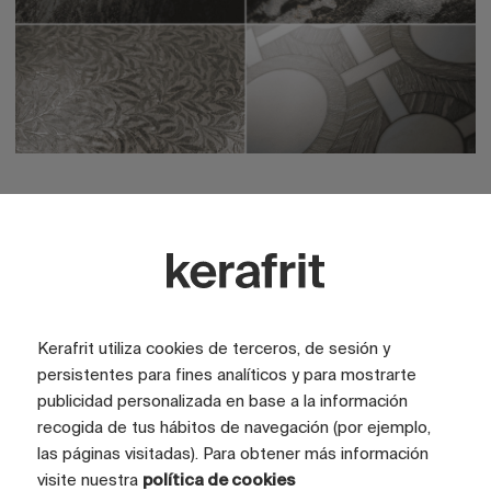
3. Clasificación por tipología de
producto y ciclo de cocción
La maduración óptima del esmalte debe
Kerafrit utiliza cookies de terceros, de sesión y
alcanzarse bajo las condiciones reales de la
persistentes para fines analíticos y para mostrarte
planta, no en un escenario ideal. Variables
publicidad personalizada en base a la información
como la velocidad de calentamiento, el
recogida de tus hábitos de navegación (por ejemplo,
tiempo de permanencia, la atmósfera del
las páginas visitadas). Para obtener más información
visite nuestra
política de cookies
horno y el enfriamiento, inciden de forma