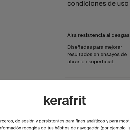
condiciones de uso i
Alta resistencia al desga
Diseñadas para mejorar
resultados en ensayos de
abrasión superficial.
Integración estructural
Fusión controlada que refu
capa superficial.
terceros, de sesión y persistentes para fines analíticos y para most
nformación recogida de tus hábitos de navegación (por ejemplo, la