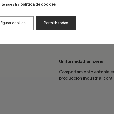
site nuestra
política de cookies
Control de microestructu
Optimización interna para 
figurar cookies
Permitir todas
degradación superficial.
Uniformidad en serie
Comportamiento estable e
producción industrial cont