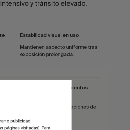
ntensivo y tránsito elevado.
ste
Estabilidad visual en uso
Mantienen aspecto uniforme tras
exposición prolongada.
Rendimiento en pavimentos
técnicos
erza la
Adecuadas para aplicaciones de
alto tránsito.
rarte publicidad
s páginas visitadas). Para