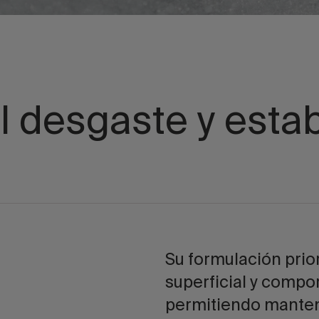
l desgaste y estab
Su formulación prio
superficial y comp
permitiendo manten