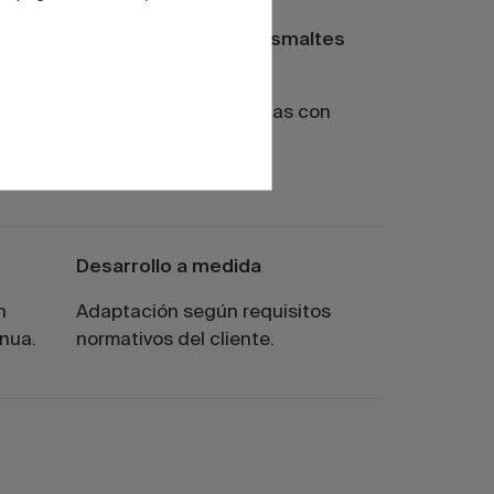
ra
Compatibilidad con esmaltes
técnicos
reducir
Ajustadas para sistemas con
requisitos normativos
específicos.
Desarrollo a medida
n
Adaptación según requisitos
inua.
normativos del cliente.