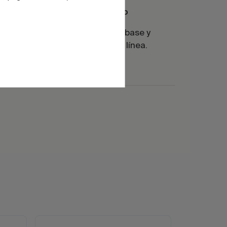
Adaptación a proceso
n en
Ajuste según esmalte base y
condiciones reales de línea.