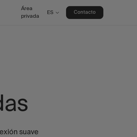
Área
ES
Contacto
privada
das
lexión suave