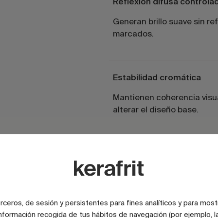
Reflexión difusa controla
Generan brillo suave sin ref
marcados.
Estabilidad cromática
Mantienen coherencia visua
alterar el diseño base.
Nivel intermedio de brillo
Posicionadas entre acaba
mate y alto brillo.
terceros, de sesión y persistentes para fines analíticos y para most
nformación recogida de tus hábitos de navegación (por ejemplo, la