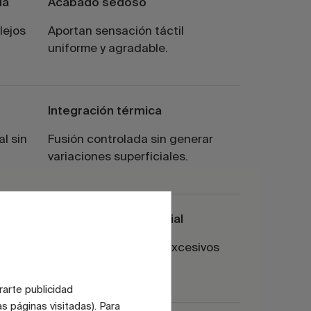
da
Acabado sedoso
lejos
Aportan sensación táctil
uniforme y agradable.
Integración térmica
l sin
Fusión controlada sin generar
variaciones superficiales.
Uniformidad superficial
dos
Reducen contrastes excesivos
en grandes formatos.
rarte publicidad
s páginas visitadas). Para