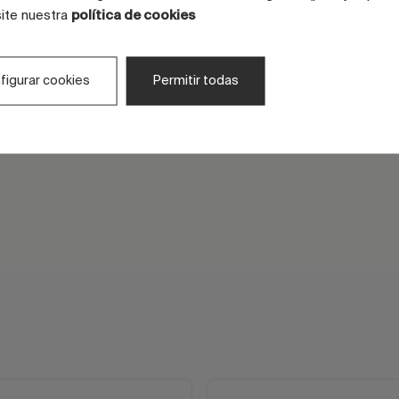
site nuestra
política de cookies
Aplicación versátil
Compatibles con aplicació
seco o mediante vehículo
figurar cookies
Permitir todas
técnico.