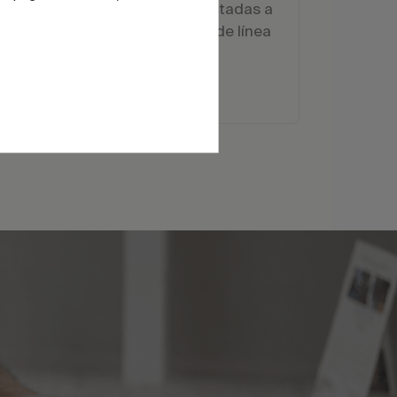
obe
Formulaciones ajustadas a
parámetros reales de línea
y horno.