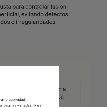
usta para controlar fusión,
perficial, evitando defectos
dos o irregularidades.
ad
Adaptación a
cada fábrica
rarte publicidad
s páginas visitadas). Para