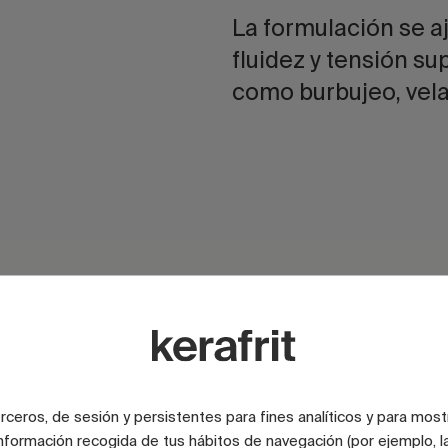
La formulación se aj
fluidez y tensión su
como burbujeo, vela
Estabilidad en
Compatibilid
cocción
del sistema
terceros, de sesión y persistentes para fines analíticos y para most
nformación recogida de tus hábitos de navegación (por ejemplo, la