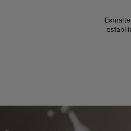
Esmaltes
estabil