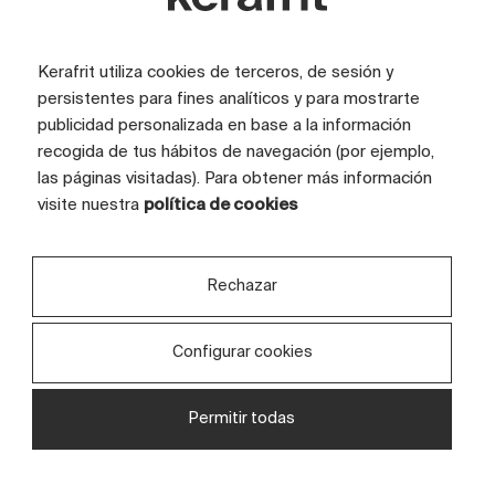
Kerafrit utiliza cookies de terceros, de sesión y
persistentes para fines analíticos y para mostrarte
publicidad personalizada en base a la información
recogida de tus hábitos de navegación (por ejemplo,
las páginas visitadas). Para obtener más información
visite nuestra
política de cookies
Descubre tus proyectos en un
Or
espacio privado
li
Rechazar
Ponemos a tu disposición un área
Ins
Configurar cookies
privada y segura donde podrás consultar
un
las propuestas de diseño creadas para
co
Permitir todas
tu empresa. Un entorno pensado para
fa
agilizar el proceso creativo, garantizar la
te
confidencialidad y facilitar la toma de
que