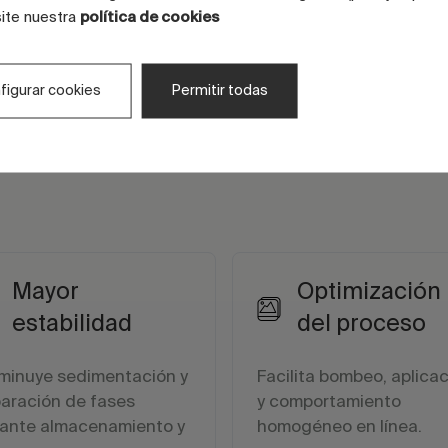
site nuestra
política de cookies
figurar cookies
Permitir todas
Mayor
Optimización
estabilidad
del proceso
minuye sedimentación y
Facilita bombeo, aplica
aración de fases
y comportamiento
ante almacenamiento y
homogéneo en línea.