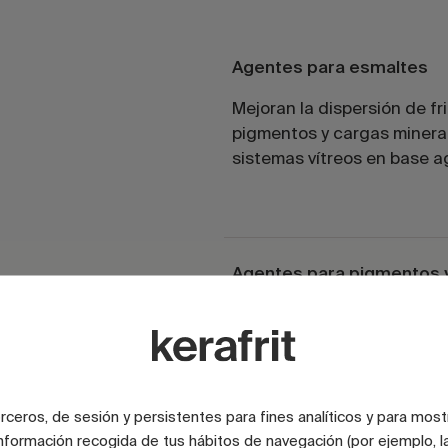
Agentes para esmaltes
Mejoran la dispersión de fri
pigmentos y cargas minera
sistemas vítreos en base a
Agentes para pigmentos 
pastas decorativas
Favorecen la distribución
uniforme del color y reduce
formación de aglomerados
terceros, de sesión y persistentes para fines analíticos y para most
nformación recogida de tus hábitos de navegación (por ejemplo, la