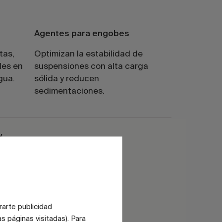
Agentes para engobes
tas,
Optimizan la estabilidad de
les en
suspensiones con alta carga
gua.
sólida y reducen
sedimentaciones.
y
n la
.
rarte publicidad
s páginas visitadas). Para