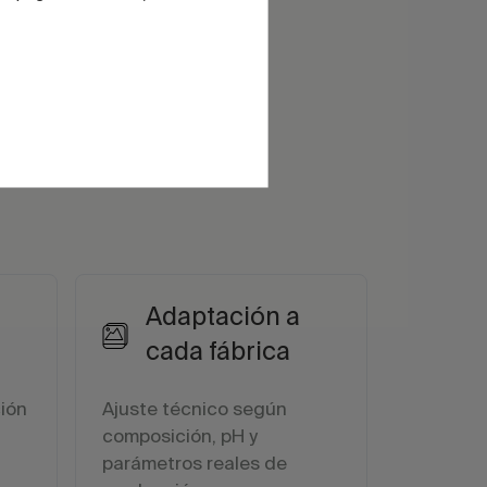
Adaptación a
cada fábrica
ción
Ajuste técnico según
composición, pH y
parámetros reales de