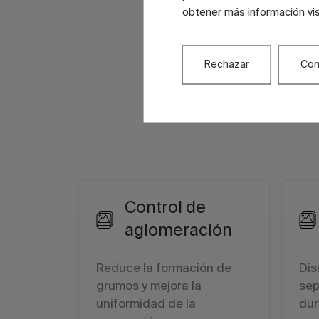
obtener más información vi
Rechazar
Con
Control de
aglomeración
Reduce la formación de
Dis
grumos y mejora la
sep
uniformidad de la
dur