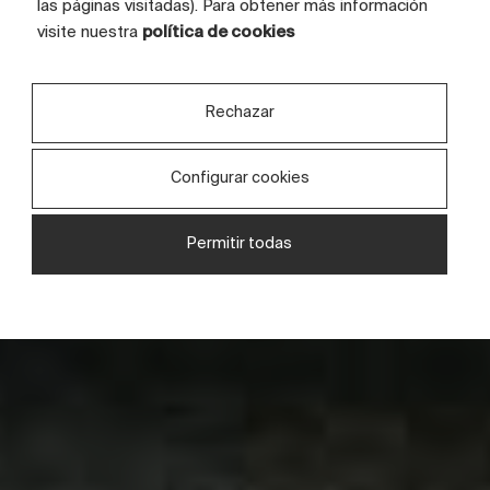
las páginas visitadas). Para obtener más información
en cerámica desde el
visite nuestra
política de cookies
origen
Rechazar
Descubre Kerafrit
Configurar cookies
Permitir todas