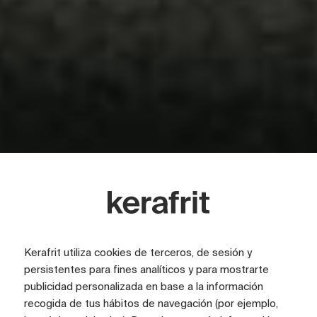
Donde todo comienza
Kerafrit utiliza cookies de terceros, de sesión y
persistentes para fines analíticos y para mostrarte
publicidad personalizada en base a la información
Innovación y calidad
recogida de tus hábitos de navegación (por ejemplo,